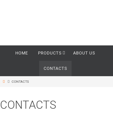
Skip
to
content
Skip
HOME
PRODUCTS
ABOUT US
to
content
CONTACTS
Home
CONTACTS
CONTACTS